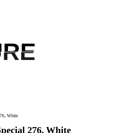
URE
URE
76, White
pecial 276, White