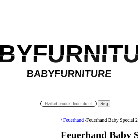
BYFURNIT
BYFURNIT
BABYFURNITURE
BABYFURNITURE
Søg
/
Feuerhand
/
Feuerhand Baby Special 2
Feuerhand Baby S