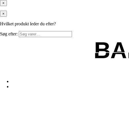
×
×
Hvilket produkt leder du efter?
Søg efter:
BA
BA