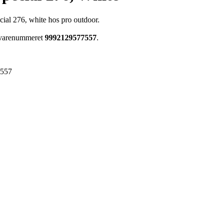
cial 276, white hos pro outdoor.
r varenummeret
9992129577557
.
7557