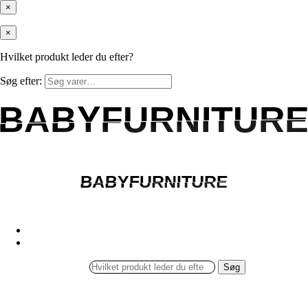
×
×
Hvilket produkt leder du efter?
Søg efter:
BABYFURNITUR
BABYFURNITUR
BABYFURNITURE
BABYFURNITURE
Søg