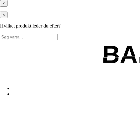
×
×
Hvilket produkt leder du efter?
Søg
efter:
BA
BA