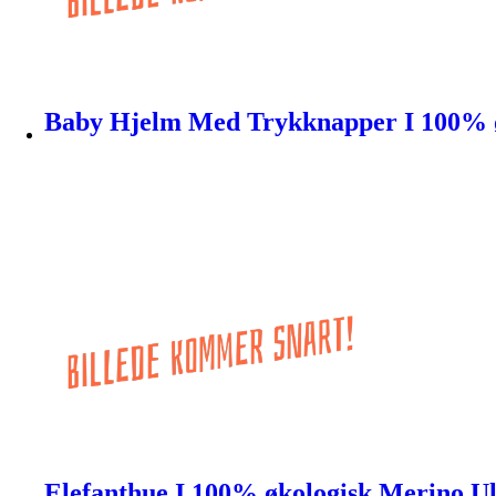
Baby Hjelm Med Trykknapper I 100% øk
Elefanthue I 100% økologisk Merino Ul