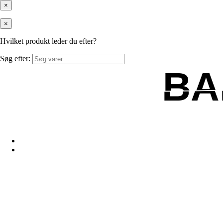
×
×
Hvilket produkt leder du efter?
Søg efter:
BA
BA