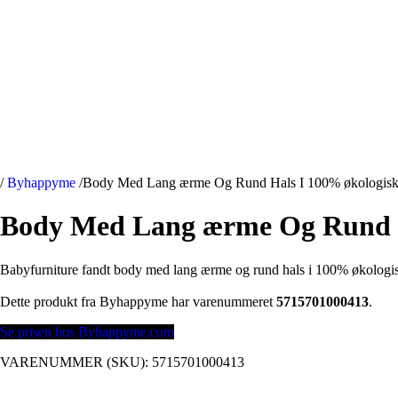
/
Byhappyme
/
Body Med Lang ærme Og Rund Hals I 100% økologisk
Body Med Lang ærme Og Rund H
Babyfurniture fandt body med lang ærme og rund hals i 100% økolog
Dette produkt fra Byhappyme har varenummeret
5715701000413
.
Se prisen hos Byhappyme.com
VARENUMMER (SKU):
5715701000413