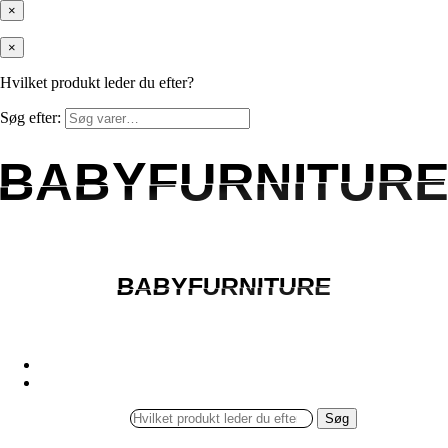
×
×
Hvilket produkt leder du efter?
Søg efter:
BABYFURNITUR
BABYFURNITUR
BABYFURNITURE
BABYFURNITURE
Søg