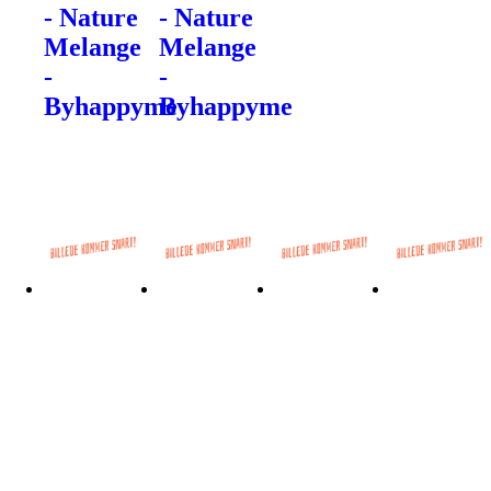
- Nature
- Nature
Melange
Melange
-
-
Byhappyme
Byhappyme