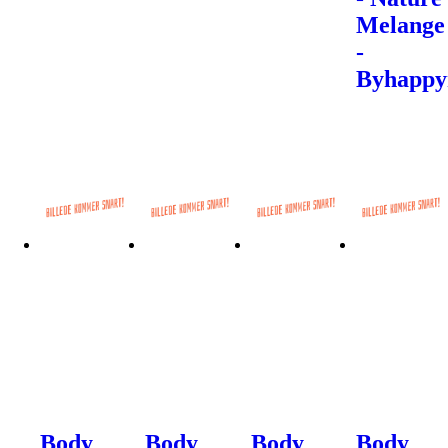
Melange
-
Byhapp
Body
Body
Body
Body