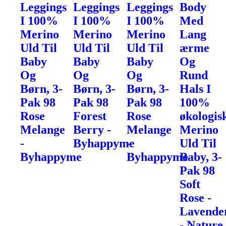
Leggings
Leggings
Leggings
Body
I 100%
I 100%
I 100%
Med
Merino
Merino
Merino
Lang
Uld Til
Uld Til
Uld Til
ærme
Baby
Baby
Baby
Og
Og
Og
Og
Rund
Børn, 3-
Børn, 3-
Børn, 3-
Hals I
Pak 98
Pak 98
Pak 98
100%
Rose
Forest
Rose
økologis
Melange
Berry -
Melange
Merino
-
Byhappyme
-
Uld Til
Byhappyme
Byhappyme
Baby, 3-
Pak 98
Soft
Rose -
Lavende
- Nature