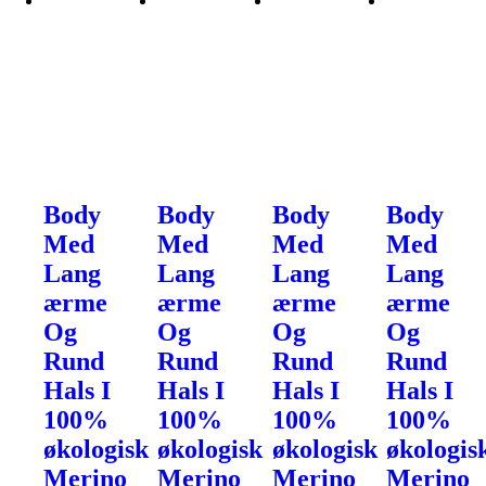
Body
Body
Body
Body
Med
Med
Med
Med
Lang
Lang
Lang
Lang
ærme
ærme
ærme
ærme
Og
Og
Og
Og
Rund
Rund
Rund
Rund
Hals I
Hals I
Hals I
Hals I
100%
100%
100%
100%
økologisk
økologisk
økologisk
økologis
Merino
Merino
Merino
Merino