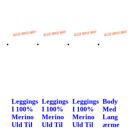
Leggings
Leggings
Leggings
Body
I 100%
I 100%
I 100%
Med
Merino
Merino
Merino
Lang
Uld Til
Uld Til
Uld Til
ærme