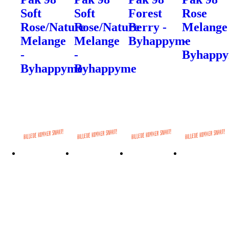
Soft
Soft
Forest
Rose
Rose/Nature
Rose/Nature
Berry -
Melange
Melange
Melange
Byhappyme
-
-
-
Byhapp
Byhappyme
Byhappyme