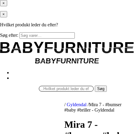
×
×
Hvilket produkt leder du efter?
Søg efter:
BABYFURNITUR
BABYFURNITUR
BABYFURNITURE
BABYFURNITURE
Søg
/
Gyldendal
/
Mira 7 - #bumser
#baby #briller - Gyldendal
Mira 7 -