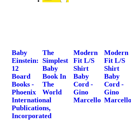
Baby
The
Modern
Modern
Einstein:
Simplest
Fit L/S
Fit L/S
12
Baby
Shirt
Shirt
Board
Book In
Baby
Baby
Books -
The
Cord -
Cord -
Phoenix
World
Gino
Gino
International
Marcello
Marcell
Publications,
Incorporated