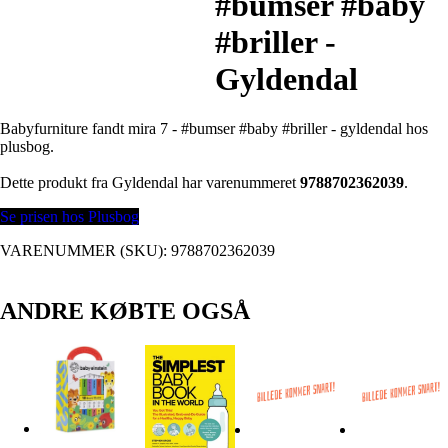
#bumser #baby
#briller -
Gyldendal
Babyfurniture fandt mira 7 - #bumser #baby #briller - gyldendal hos
plusbog.
Dette produkt fra Gyldendal har varenummeret
9788702362039
.
Se prisen hos Plusbog
VARENUMMER (SKU):
9788702362039
ANDRE KØBTE OGSÅ