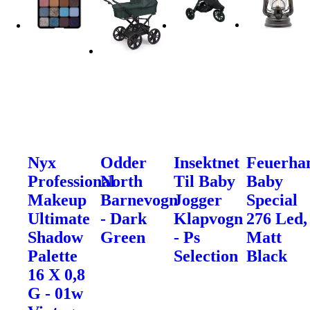
Nyx
Odder
Insektnet
Feuerha
Professional
North
Til Baby
Baby
Makeup
Barnevogn
Jogger
Special
Ultimate
- Dark
Klapvogn
276 Led,
Shadow
Green
- Ps
Matt
Palette
Selection
Black
16 X 0,8
G - 01w