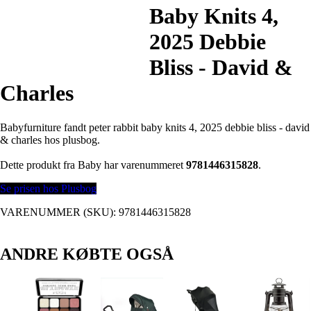
Baby Knits 4,
2025 Debbie
Bliss - David &
Charles
Babyfurniture fandt peter rabbit baby knits 4, 2025 debbie bliss - david
& charles hos plusbog.
Dette produkt fra Baby har varenummeret
9781446315828
.
Se prisen hos Plusbog
VARENUMMER (SKU):
9781446315828
ANDRE KØBTE OGSÅ