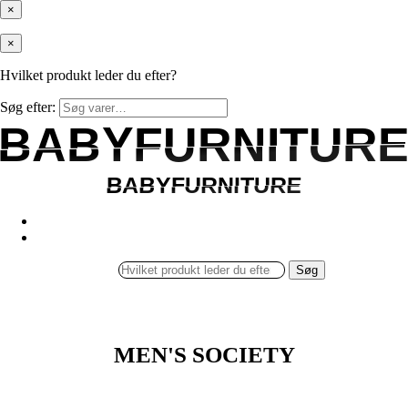
×
×
Hvilket produkt leder du efter?
Søg efter:
BABYFURNITUR
BABYFURNITUR
BABYFURNITURE
BABYFURNITURE
Søg
MEN'S SOCIETY