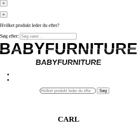
×
×
Hvilket produkt leder du efter?
Søg efter:
BABYFURNITUR
BABYFURNITUR
BABYFURNITURE
BABYFURNITURE
Søg
CARL