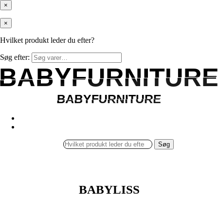
×
×
Hvilket produkt leder du efter?
Søg efter:
BABYFURNITUR
BABYFURNITUR
BABYFURNITURE
BABYFURNITURE
Søg
BABYLISS